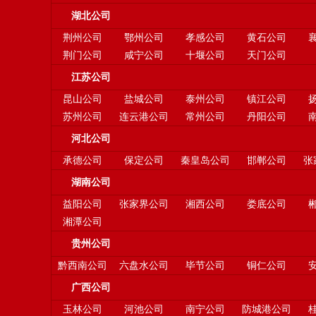
湖北公司
荆州公司
鄂州公司
孝感公司
黄石公司
荆门公司
咸宁公司
十堰公司
天门公司
江苏公司
昆山公司
盐城公司
泰州公司
镇江公司
苏州公司
连云港公司
常州公司
丹阳公司
河北公司
承德公司
保定公司
秦皇岛公司
邯郸公司
张
湖南公司
益阳公司
张家界公司
湘西公司
娄底公司
湘潭公司
贵州公司
黔西南公司
六盘水公司
毕节公司
铜仁公司
广西公司
玉林公司
河池公司
南宁公司
防城港公司