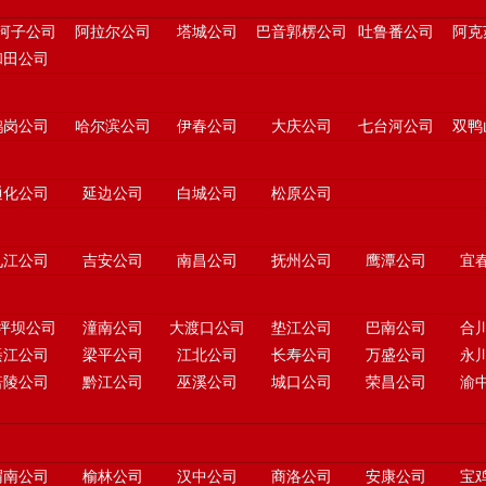
河子公司
阿拉尔公司
塔城公司
巴音郭楞公司
吐鲁番公司
阿克
和田公司
鹤岗公司
哈尔滨公司
伊春公司
大庆公司
七台河公司
双鸭
通化公司
延边公司
白城公司
松原公司
九江公司
吉安公司
南昌公司
抚州公司
鹰潭公司
宜
坪坝公司
潼南公司
大渡口公司
垫江公司
巴南公司
合
綦江公司
梁平公司
江北公司
长寿公司
万盛公司
永
涪陵公司
黔江公司
巫溪公司
城口公司
荣昌公司
渝
渭南公司
榆林公司
汉中公司
商洛公司
安康公司
宝