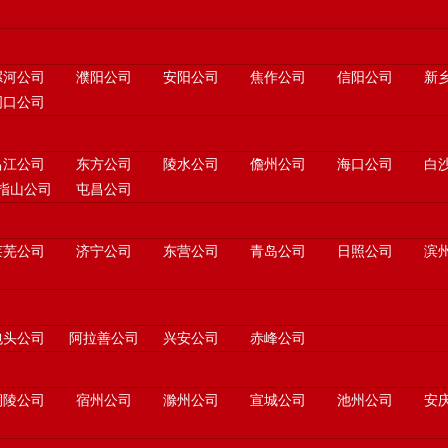
漯河公司
濮阳公司
安阳公司
焦作公司
信阳公司
新
周口公司
昌江公司
东方公司
陵水公司
儋州公司
海口公司
白
指山公司
屯昌公司
莱芜公司
济宁公司
东营公司
青岛公司
日照公司
滨
包头公司
阿拉善公司
兴安公司
赤峰公司
铜陵公司
宿州公司
滁州公司
宣城公司
池州公司
安