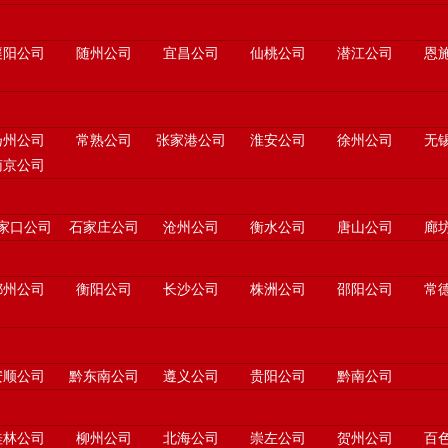
襄阳公司
随州公司
宜昌公司
仙桃公司
潜江公司
恩
扬州公司
常熟公司
张家港公司
淮安公司
徐州公司
无
南京公司
家口公司
石家庄公司
沧州公司
衡水公司
唐山公司
廊
郴州公司
衡阳公司
长沙公司
株洲公司
邵阳公司
常
安顺公司
黔东南公司
遵义公司
贵阳公司
黔南公司
桂林公司
柳州公司
北海公司
崇左公司
贺州公司
百