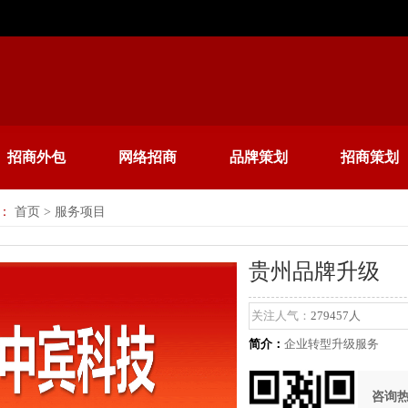
招商外包
网络招商
品牌策划
招商策划
：
首页
> 服务项目
贵州品牌升级
关注人气：
279457人
简介：
企业转型升级服务
咨询