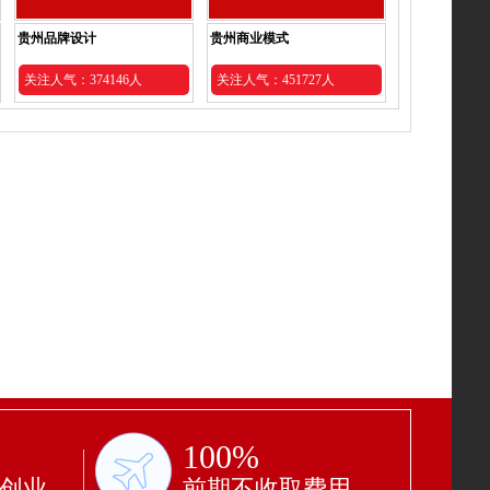
贵州品牌设计
贵州商业模式
关注人气：374146人
关注人气：451727人
100%
功创业
前期不收取费用