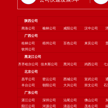
陕西公司
商洛公司
榆林公司
咸阳公司
汉中公司
广西公司
桂林公司
梧州公司
百色公司
来宾公司
钦州公司
黑龙江公司
齐齐哈尔公司
佳木斯公司
黑河公司
鸡西公司
七
北京公司
昌平公司
密云公司
西城公司
宣武公司
丰台公司
朝阳公司
大兴公司
崇文公司
石
广东公司
湛江公司
深圳公司
汕尾公司
佛山公司
阳江公司
河源公司
清远公司
茂名公司