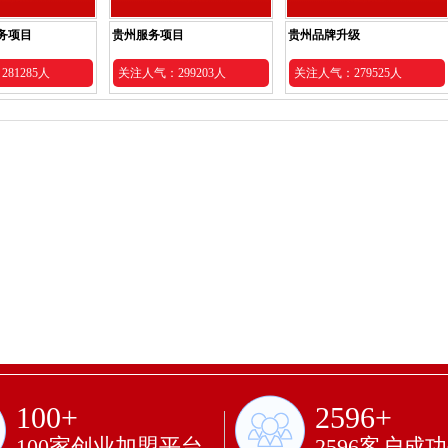
务项目
贵州服务项目
贵州品牌升级
81285人
关注人气：299203人
关注人气：279525人
100+
2596+
100家创业加盟平台
2596客户成