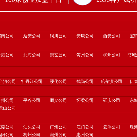
渭南公司
延安公司
铜川公司
安康公司
西安公司
宝
贵港公司
北海公司
崇左公司
贺州公司
柳州公司
防城
台河公司
牡丹江公司
绥化公司
鹤岗公司
哈尔滨公司
伊
通州公司
平谷公司
顺义公司
怀柔公司
延庆公司
东
景山公司
东莞公司
汕头公司
广州公司
江门公司
云浮公司
珠
揭阳公司
梅州公司
潮州公司
惠州公司