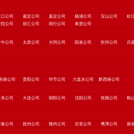
虹口公司
嘉定公司
嘉定公司
杨浦公司
宝山公司
松
普陀公司
徐汇公司
闵行公司
奉贤公司
晋中公司
太原公司
大同公司
阳泉公司
忻州公司
吕
东南公司
贵阳公司
毕节公司
六盘水公司
黔西南公司
丹东公司
大连公司
朝阳公司
沈阳公司
抚顺公司
鞍
宜春公司
抚州公司
赣州公司
吉安公司
鹰潭公司
新