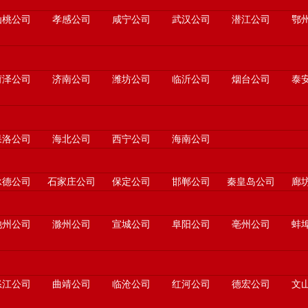
仙桃公司
孝感公司
咸宁公司
武汉公司
潜江公司
鄂
菏泽公司
济南公司
潍坊公司
临沂公司
烟台公司
泰
果洛公司
海北公司
西宁公司
海南公司
承德公司
石家庄公司
保定公司
邯郸公司
秦皇岛公司
廊
池州公司
滁州公司
宣城公司
阜阳公司
亳州公司
蚌
怒江公司
曲靖公司
临沧公司
红河公司
德宏公司
文