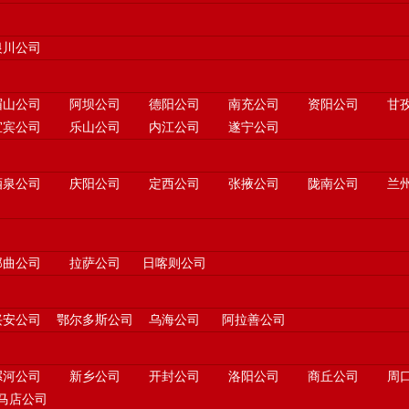
银川公司
眉山公司
阿坝公司
德阳公司
南充公司
资阳公司
甘
宜宾公司
乐山公司
内江公司
遂宁公司
酒泉公司
庆阳公司
定西公司
张掖公司
陇南公司
兰
那曲公司
拉萨公司
日喀则公司
兴安公司
鄂尔多斯公司
乌海公司
阿拉善公司
漯河公司
新乡公司
开封公司
洛阳公司
商丘公司
周
马店公司