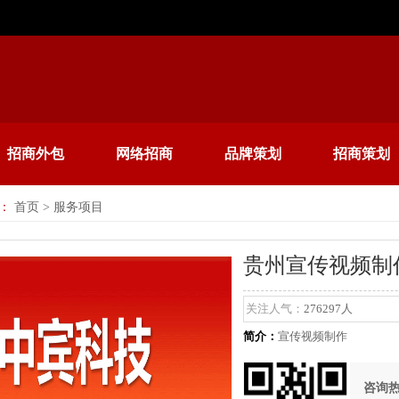
招商外包
网络招商
品牌策划
招商策划
：
首页
> 服务项目
贵州宣传视频制
关注人气：
276297人
简介：
宣传视频制作
咨询